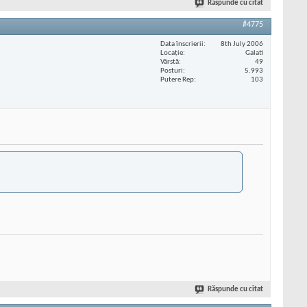
Răspunde cu citat
#4775
Data înscrierii
8th July 2006
Locaţie
Galati
Vârstă
49
Posturi
5.993
Putere Rep
103
Răspunde cu citat