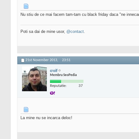
Nu stiu de ce mai facem tam-tam cu black friday daca "ne innecam ca
Poti sa dai de mine usor,
@contact
.
21st November 2013,
23:51
croif
Membru SeoPedia
Reputatie:
37
La mine nu se incarca deloc!