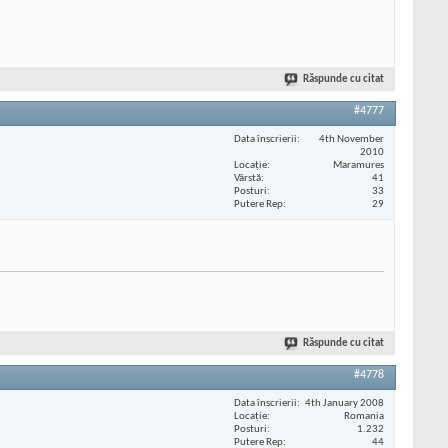
Răspunde cu citat
#4777
Data înscrierii
4th November
2010
Locaţie
Maramures
Vârstă
41
Posturi
33
Putere Rep
29
Răspunde cu citat
#4778
Data înscrierii
4th January 2008
Locaţie
Romania
Posturi
1.232
Putere Rep
44