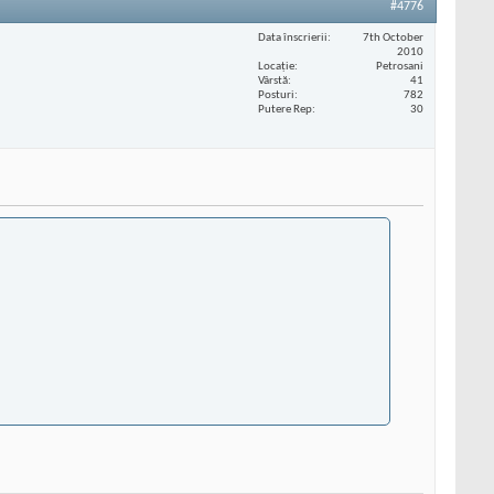
#4776
Data înscrierii
7th October
2010
Locaţie
Petrosani
Vârstă
41
Posturi
782
Putere Rep
30