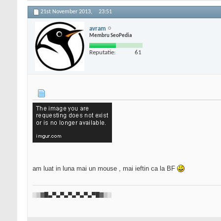
21st November 2013,
23:51
avram
Membru SeoPedia
Reputatie:
61
am luat in luna mai un mouse , mai ieftin ca la BF
░▒▓█▄▀▄▀▄▀▄▀▄▀▄▀█▓▒░