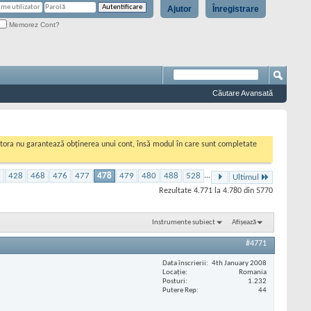
Ajutor
Înregistrare
Memorez Cont?
Căutare Avansată
cestora nu garantează obținerea unui cont, însă modul în care sunt completate
8
428
468
476
477
478
479
480
488
528
...
Ultimul
Rezultate 4.771 la 4.780 din 5770
Instrumente subiect
Afișează
#4771
Data înscrierii
4th January 2008
Locaţie
Romania
Posturi
1.232
Putere Rep
44