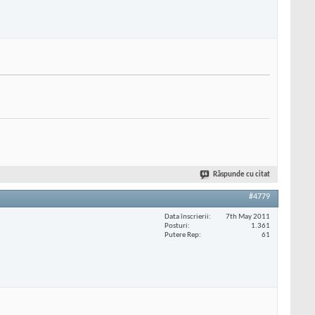
Răspunde cu citat
#4779
Data înscrierii
7th May 2011
Posturi
1.361
Putere Rep
61