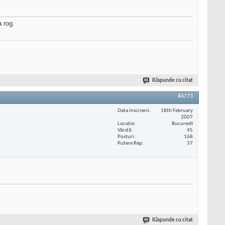
a rog.
Răspunde cu citat
#4773
Data înscrierii
18th February
2007
Locaţie
Bucuresti
Vârstă
45
Posturi
168
Putere Rep
37
Răspunde cu citat