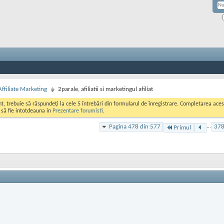
Affiliate Marketing
2parale, afiliatii si marketingul afiliat
ont, trebuie să răspundeți la cele 5 întrebări din formularul de înregistrare. Completarea a
i să fie intotdeauna in
Prezentare forumisti
.
Pagina 478 din 577
...
37
Primul