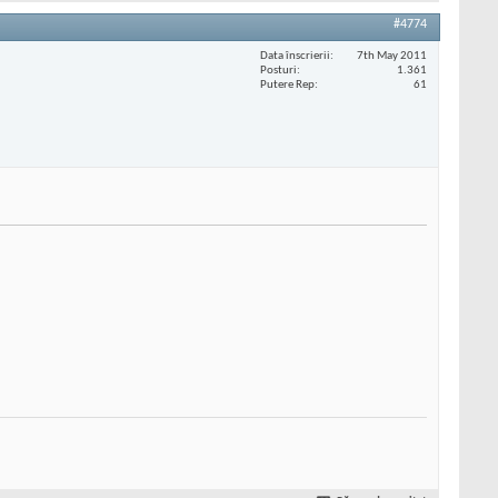
#4774
Data înscrierii
7th May 2011
Posturi
1.361
Putere Rep
61