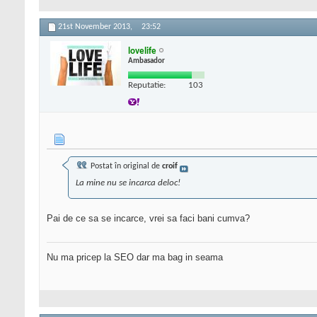
21st November 2013,
23:52
lovelife
Ambasador
Reputatie:
103
Postat în original de
croif
La mine nu se incarca deloc!
Pai de ce sa se incarce, vrei sa faci bani cumva?
Nu ma pricep la SEO dar ma bag in seama