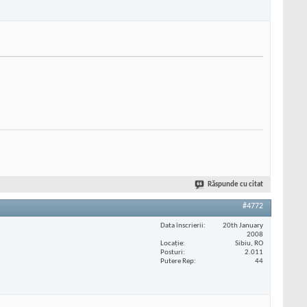
Răspunde cu citat
#4772
Data înscrierii
20th January
2008
Locaţie
Sibiu, RO
Posturi
2.011
Putere Rep
44