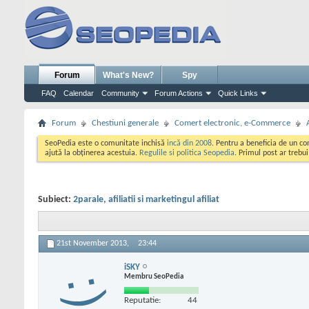
Forum
What's New?
Spy
FAQ
Calendar
Community
Forum Actions
Quick Links
Forum
Chestiuni generale
Comert electronic, e-Commerce
SeoPedia este o comunitate inchisă
incă din 2008
. Pentru a beneficia de un c
ajută la obținerea acestuia.
Regulile si politica Seopedia
. Primul post ar trebu
Subiect:
2parale, afiliatii si marketingul afiliat
21st November 2013,
23:44
iSKY
Membru SeoPedia
Reputatie:
44