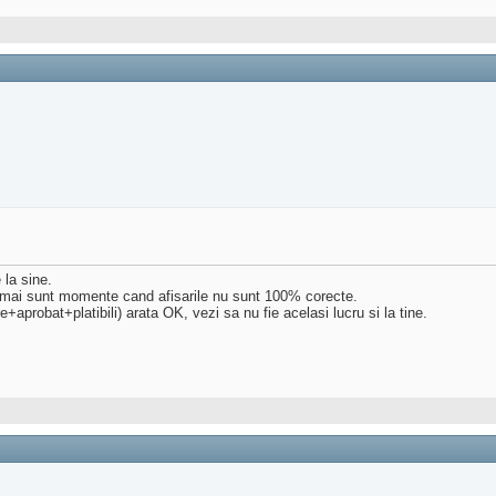
 la sine.
i mai sunt momente cand afisarile nu sunt 100% corecte.
aprobat+platibili) arata OK, vezi sa nu fie acelasi lucru si la tine.