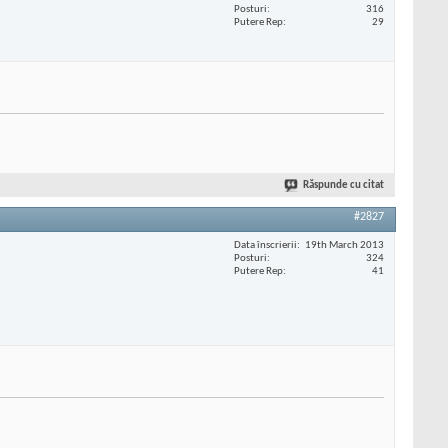
Posturi
316
Putere Rep
29
Răspunde cu citat
#2827
Data înscrierii
19th March 2013
Posturi
324
Putere Rep
41