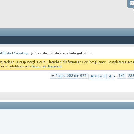
Affiliate Marketing
2parale, afiliatii si marketingul afiliat
ont, trebuie să răspundeți la cele 5 întrebări din formularul de înregistrare. Completarea a
i să fie intotdeauna in
Prezentare forumisti
.
Pagina 283 din 577
...
183
23
Primul