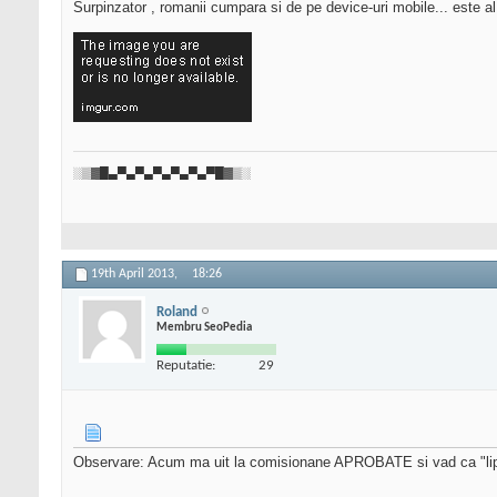
Surpinzator , romanii cumpara si de pe device-uri mobile... este al 
░▒▓█▄▀▄▀▄▀▄▀▄▀▄▀█▓▒░
19th April 2013,
18:26
Roland
Membru SeoPedia
Reputatie:
29
Observare: Acum ma uit la comisionane APROBATE si vad ca "lip