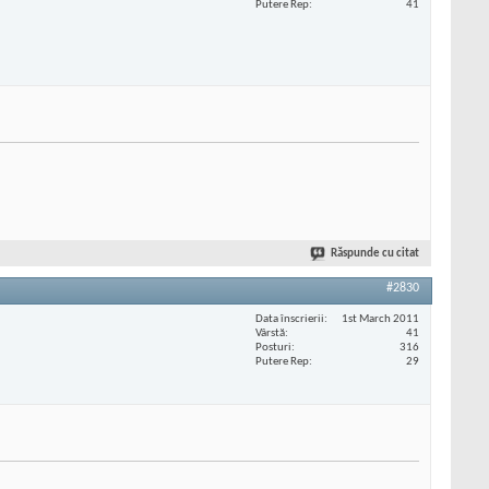
Putere Rep
41
Răspunde cu citat
#2830
Data înscrierii
1st March 2011
Vârstă
41
Posturi
316
Putere Rep
29