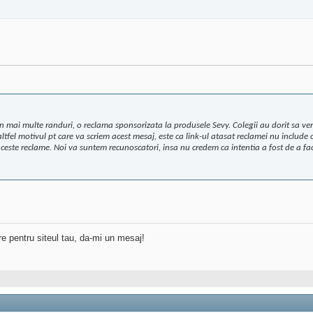
in mai multe randuri, o reclama sponsorizata la produsele Sevy. Colegii au dorit sa veri
tfel motivul pt care va scriem acest mesaj, este ca link-ul atasat reclamei nu include c
n aceste reclame. Noi va suntem recunoscatori, insa nu credem ca intentia a fost de a 
re pentru siteul tau, da-mi un mesaj!