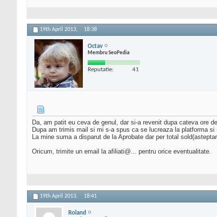
19th April 2013,
18:38
Octav
Membru SeoPedia
Reputatie:
41
Da, am patit eu ceva de genul, dar si-a revenit dupa cateva ore de
Dupa am trimis mail si mi s-a spus ca se lucreaza la platforma s
La mine suma a disparut de la Aprobate dar per total sold(asteptare+
Oricum, trimite un email la afiliati@... pentru orice eventualitate.
19th April 2013,
18:41
Roland