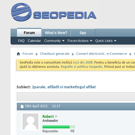
Forum
What's New?
Spy
FAQ
Calendar
Community
Forum Actions
Quick Links
Forum
Chestiuni generale
Comert electronic, e-Commerce
SeoPedia este o comunitate inchisă
incă din 2008
. Pentru a beneficia de un c
ajută la obținerea acestuia.
Regulile si politica Seopedia
. Primul post ar trebu
Subiect:
2parale, afiliatii si marketingul afiliat
18th April 2013,
22:17
Robert
Ambasador
Reputatie:
98