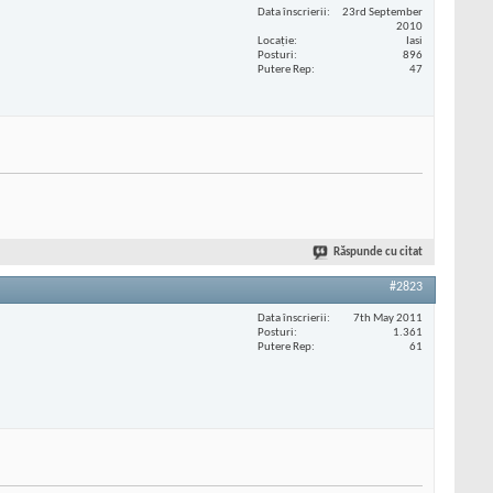
Data înscrierii
23rd September
2010
Locaţie
Iasi
Posturi
896
Putere Rep
47
Răspunde cu citat
#2823
Data înscrierii
7th May 2011
Posturi
1.361
Putere Rep
61