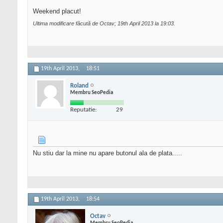
Weekend placut!
Ultima modificare făcută de Octav; 19th April 2013 la
19:03
.
19th April 2013,
18:51
Roland
Membru SeoPedia
Reputatie:
29
Nu stiu dar la mine nu apare butonul ala de plata.....
19th April 2013,
18:54
Octav