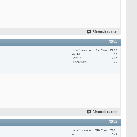
Răspunde cu citat
#2828
Data înscrierii
1st March 2011
Vârstă
41
Posturi
316
Putere Rep
29
Răspunde cu citat
#2829
Data înscrierii
19th March 2013
Posturi
324