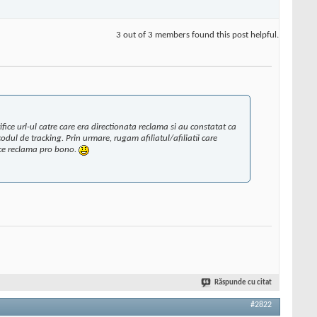
3 out of 3 members found this post helpful.
fice url-ul catre care era directionata reclama si au constatat ca
odul de tracking. Prin urmare, rugam afiliatul/afiliatii care
face reclama pro bono.
Răspunde cu citat
#2822