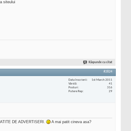
a siteului
Răspunde cu citat
#2824
Data înscrierii
1st March 2011
Vârstă
41
Posturi
316
Putere Rep
29
la PLATITE DE ADVERTISERI.
A mai patit cineva asa?