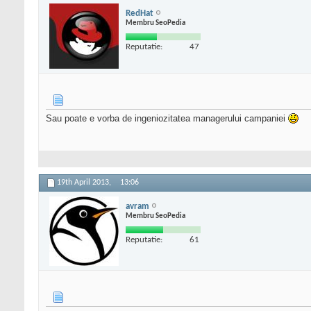
RedHat
Membru SeoPedia
Reputatie:
47
Sau poate e vorba de ingeniozitatea managerului campaniei
19th April 2013,
13:06
avram
Membru SeoPedia
Reputatie:
61