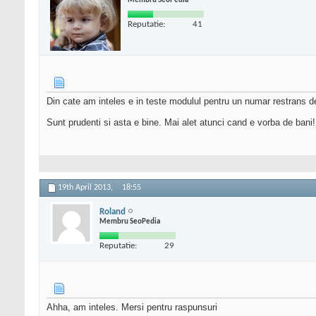
Membru SeoPedia
Reputatie:
41
Din cate am inteles e in teste modulul pentru un numar restrans de 
Sunt prudenti si asta e bine. Mai alet atunci cand e vorba de bani!
19th April 2013,
18:55
Roland
Membru SeoPedia
Reputatie:
29
Ahha, am inteles. Mersi pentru raspunsuri