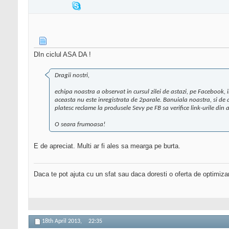
DIn ciclul ASA DA !
Dragii nostri,
echipa noastra a observat in cursul zilei de astazi, pe Facebook, 
aceasta nu este inregistrata de 2parale. Banuiala noastra, si de al
platesc reclame la produsele Sevy pe FB sa verifice link-urile di
O seara frumoasa!
E de apreciat. Multi ar fi ales sa mearga pe burta.
Daca te pot ajuta cu un sfat sau daca doresti o oferta de optimiza
18th April 2013,
22:35