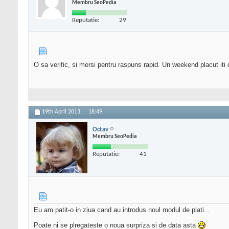
Membru SeoPedia
Reputatie:
29
O sa verific, si mersi pentru raspuns rapid. Un weekend placut iti
19th April 2013,
18:49
Octav
Membru SeoPedia
Reputatie:
41
Eu am patit-o in ziua cand au introdus noul modul de plati...
Poate ni se plregateste o noua surpriza si de data asta