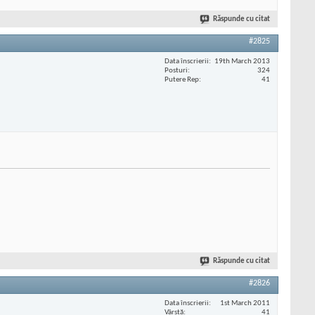
Răspunde cu citat
#2825
Data înscrierii
19th March 2013
Posturi
324
Putere Rep
41
Răspunde cu citat
#2826
Data înscrierii
1st March 2011
Vârstă
41