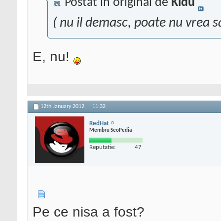
Postat în original de
Kidu
( nu il demasc, poate nu vrea sa
E, nu!
12th January 2012,
11:32
RedHat
Membru SeoPedia
Reputatie:
47
Pe ce nisa a fost?