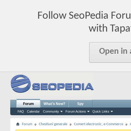
Follow SeoPedia For
with Tapa
Open in
Forum
What's New?
Spy
FAQ
Calendar
Community
Forum Actions
Quick Links
Forum
Chestiuni generale
Comert electronic, e-Commerce