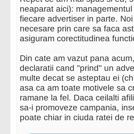
neaparat aici): managementul c
fiecare advertiser in parte. No
necesare prin care sa faca as
asiguram corectitudinea functio
Din cate am vazut pana acum, af
declaratii cand "prind" un adv
multe decat se asteptau ei (ch
asa ca am toate motivele sa cr
ramane la fel. Daca ceilalti afi
sa-i promoveze campania, inse
poate chiar in ciuda ratei de re