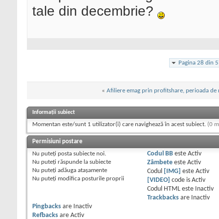
tale din decembrie?
Pagina 28 din 
«
Afiliere emag prin profitshare, perioada de 
Informații subiect
Momentan este/sunt 1 utilizator(i) care navighează în acest subiect.
(0 m
Permisiuni postare
Nu puteţi
posta subiecte noi.
Codul BB
este
Activ
Nu puteţi
răspunde la subiecte
Zâmbete
este
Activ
Nu puteţi
adăuga ataşamente
Codul
[IMG]
este
Activ
Nu puteţi
modifica posturile proprii
[VIDEO]
code is
Activ
Codul HTML este
Inactiv
Trackbacks
are
Inactiv
Pingbacks
are
Inactiv
Refbacks
are
Activ