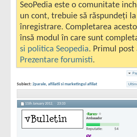
SeoPedia este o comunitate inc
un cont, trebuie să răspundeți la
înregistrare. Completarea acesto
însă modul în care sunt completa
si politica Seopedia
. Primul post 
Prezentare forumisti
.
Pa
Subiect:
2parale, afiliatii si marketingul afiliat
Ultim
11th January 2012,
23:33
-Rares-
Ambasador
Reputatie:
54