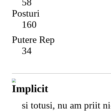
58
Posturi
160
Putere Rep
34
si totusi, nu am priit n