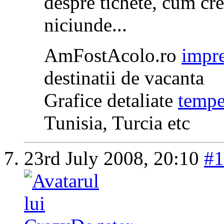
despre tichete, cum cr
niciunde...
AmFostAcolo.ro
impre
destinatii de vacanta
Grafice detaliate
tempe
Tunisia, Turcia etc
23rd July 2008,
20:10
#1